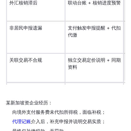
外汇核销滞后
联动台账 + 核销进度预警
流
非居民申报遗漏
支付触发申报提醒 + 代扣
政
代缴
关联交易不合规
独立交易定价说明 + 同期
定
资料
某新加坡资企业经历：
向境外支付服务费未代扣所得税，面临补税；
介入后，补充申报并说明交易实质；
代理记账