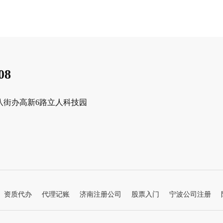
08
八街办高新6路立人科技园
资质代办
代理记账
济南注册公司
股票入门
宁波公司注册