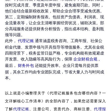
按时完成月度、季度及年度申报，避免逾期罚款。同时，
他们会结合最新税收政策，帮助企业合理享受减免优惠。
第三，定期编制财务报表。包括资产负债表、利润表、现
金流量表等，让企业主清晰掌握经营状况，辅助决策。部
分高端服务还提供财务分析报告，指出成本结构、盈利瓶
颈等问题。
此外，
通常涵盖税务咨询、工商年报、社保公
代理记账
积金代缴、发票申领与开具指导等增值服务。尤其在金税
四期背景下，税务监管日益严格，专业机构能有效规避虚
开发票、收入隐瞒等高风险行为，保障
。
企业财税合规
最后，
还能提升效率。企业只需每月提供票
财务外包
据，其余工作均由专业团队完成，节省大量人力与时间成
本。
以上就是小编整理关于《代理记账服务包含哪些内容？一
文详解核心工作清单》的全部内容了，如果您还需要深入
了解
代理记账
、注册公司、资质代办、商标注册、
代理报