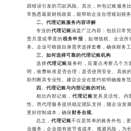
因错误引发的罚款风险。其次，外包记账服务
常熟悉最新财税政策，能帮助企业合理规划税
二、代理记账服务内容详解
专业的‌
代理记账
‌涵盖广泛内容：包括日常
责月度或季度的‌
税务申报
‌，如增值税、企业
务。企业可根据自身需求选择套餐，确保财务
三、如何选择可靠的代理记账机构
选择‌
代理记账
‌服务时，应重点考察几个
明，收费标准是否合理；是否使用安全、高效
助判断其专业性。建议企业在签约前明确服务
四、代理记账与内部记账的对比
相比内部记账，‌
代理记账
‌更具灵活性。
性。而代理服务提供稳定团队支持，随企业发
更好控制成本，确保‌
财务合规
‌。
总之，‌
代理记账
‌不仅是简单的账务外包，更
业服务，企业能有效节省成本、规避风险，为