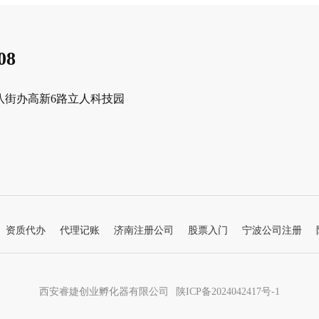
08
八街办高新6路立人科技园
资质代办
代理记账
济南注册公司
股票入门
宁波公司注册
西安睿婕创业孵化器有限公司
陕ICP备2024042417号-1