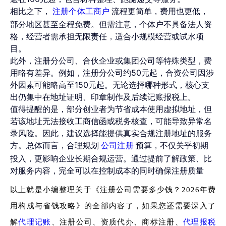
相比之下，
流程更简单，费用也更低，
注册个体工商户
部分地区甚至全程免费。但需注意，个体户不具备法人资
格，经营者需承担无限责任，适合小规模经营或试水项
目。
此外，注册分公司、合伙企业或集团公司等特殊类型，费
用略有差异。例如，注册分公司约50元起，合资公司因涉
外因素可能略高至150元起。无论选择哪种形式，核心支
出仍集中在地址证明、印章制作及后续记账报税上。
值得提醒的是，部分创业者为节省成本使用虚拟地址，但
若该地址无法接收工商信函或税务核查，可能导致异常名
录风险。因此，建议选择能提供真实合规注册地址的服务
方。总体而言，合理规划
预算，不仅关乎初期
公司注册
投入，更影响企业长期合规运营。通过提前了解政策、比
对服务内容，完全可以在控制成本的同时确保注册质量
以上就是小编整理关于《注册公司需要多少钱？2026年费
用构成与省钱攻略》的全部内容了，如果您还需要深入了
解
代理记账
、注册公司、资质代办、商标注册、
代理报税